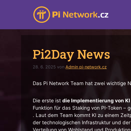
Zum
Inhalt
springen
Pi2Day News
28. 6. 2025
von
Admin pi-network.cz
Das Pi Network Team hat zwei wichtige Ne
Die erste ist
die Implementierung von KI
Funktion für das Staking von PI-Token – 
. Laut dem Team kommt KI zu einem Zei
der technologischen Infrastruktur und der
Verteilung von Wohlstand und Produktio